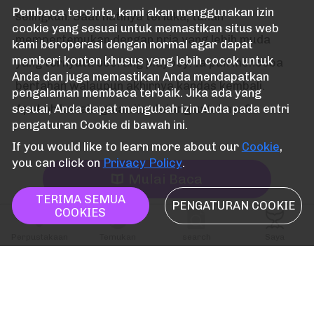
Pembaca tercinta, kami akan menggunakan izin
selingkuh. Saat hatinya terluka, tuhan
cookie yang sesuai untuk memastikan situs web
mempertemukan dengan pria yang lebih muda
kami beroperasi dengan normal agar dapat
memberi konten khusus yang lebih cocok untuk
yang ternyata seorang playboy. Ia pun mencoba
Anda dan juga memastikan Anda mendapatkan
bertahan walaupun akhirnya kandas kembali.
pengalaman membaca terbaik. Jika ada yang
Apakah kebahagiaan itu datang untuknya?
sesuai, Anda dapat mengubah izin Anda pada entri
pengaturan Cookie di bawah ini.
If you would like to learn more about our
Cookie
,
you can click on
Privacy Policy
.
Mulai Baca
TERIMA SEMUA
PENGATURAN COOKIE
COOKIES
Perpustakaan
Temukan
search
Saya